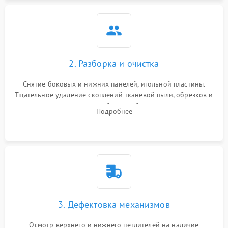
2. Разборка и очистка
Снятие боковых и нижних панелей, игольной пластины.
Тщательное удаление скоплений тканевой пыли, обрезков и
очесов из зоны петлителей и ножей с помощью жестких
Подробнее
кистей, пинцета и потока сжатого воздуха.
3. Дефектовка механизмов
Осмотр верхнего и нижнего петлителей на наличие