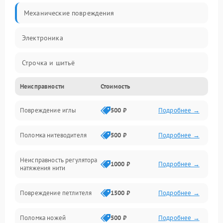
Механические повреждения
Электроника
Строчка и шитьё
Неисправности
Стоимость
Прочие неисправности
Повреждение иглы
500 ₽
Подробнее →
Подача ткани
Поломка нитеводителя
500 ₽
Подробнее →
Игловодитель и механизмы
Неисправность регулятора
Ножи и обрезка
1000 ₽
Подробнее →
натяжения нити
Шпульки, нити и заправка
Повреждение петлителя
1500 ₽
Подробнее →
Управление и работа
Поломка ножей
500 ₽
Подробнее →