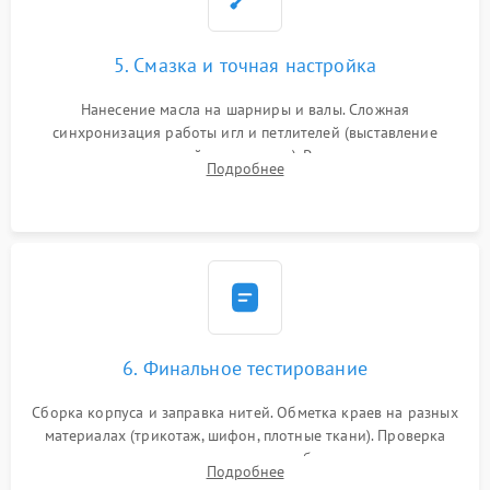
5. Смазка и точная настройка
Нанесение масла на шарниры и валы. Сложная
синхронизация работы игл и петлителей (выставление
зазоров до сотых долей миллиметра). Регулировка прижима
Подробнее
ножей, ширины обметки и хода дифференциального
транспортера.
6. Финальное тестирование
Сборка корпуса и заправка нитей. Обметка краев на разных
материалах (трикотаж, шифон, плотные ткани). Проверка
ровности среза, эластичности шва, работы ролевого шва и
Подробнее
отсутствия стягивания или волнистости ткани.