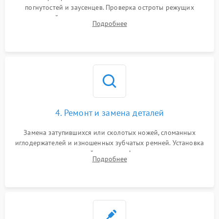
погнутостей и заусенцев. Проверка остроты режущих
кромок ножей, состояния приводного ремня, электромотора
Подробнее
и механизма дифференциальной подачи ткани.
4. Ремонт и замена деталей
Замена затупившихся или сколотых ножей, сломанных
иглодержателей и изношенных зубчатых ремней. Установка
новых петлителей взамен деформированных.
Подробнее
Восстановление контактов в педали и цепях
электропривода.