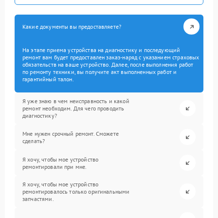
Какие документы вы предоставляете?
На этапе приема устройства на диагностику и последующий
ремонт вам будет предоставлен заказ-наряд с указанием страховых
обязательств на ваше устройство. Далее, после выполнения работ
по ремонту техники, вы получите акт выполненных работ и
гарантийный талон.
Я уже знаю в чем неисправность и какой
ремонт необходим. Для чего проводить
диагностику?
Мне нужен срочный ремонт. Сможете
сделать?
Я хочу, чтобы мое устройство
ремонтировали при мне.
Я хочу, чтобы мое устройство
ремонтировалось только оригинальными
запчастями.