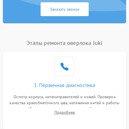
Заказать звонок
Этапы ремонта оверлока Juki
1. Первичная диагностика
Осмотр корпуса, нитенаправителей и ножей. Проверка
качества краеобметочного шва, натяжения нитей и работы
педали. Выявление пропусков стежков, обрывов нити,
Подробнее
заклинивания или тупого среза ткани на тестовом образце.