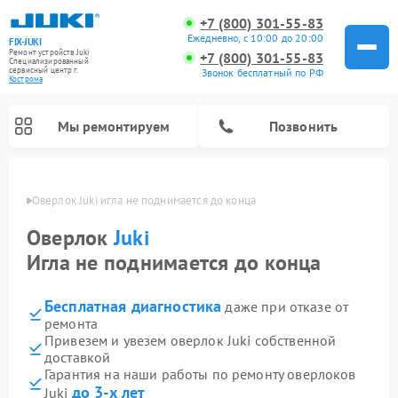
+7 (800) 301-55-83
Ежедневно, с 10:00 до 20:00
FIX-JUKI
Ремонт устройств Juki
+7 (800) 301-55-83
Специализированный
cервисный центр г.
Звонок бесплатный по РФ
Кострома
Мы ремонтируем
Позвонить
троме
Оверлок Juki игла не поднимается до конца
Оверлок
Juki
Игла не поднимается до конца
Бесплатная диагностика
даже при отказе от
ремонта
Привезем и увезем оверлок Juki собственной
доставкой
Гарантия на наши работы по ремонту оверлоков
до 3-х лет
Juki