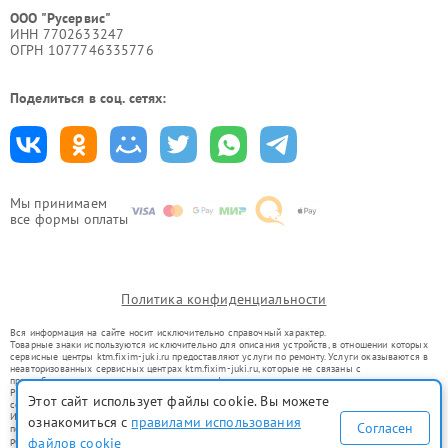
ООО "Русервис"
ИНН 7702633247
ОГРН 1077746335776
Поделиться в соц. сетях:
Мы принимаем
все формы оплаты
Политика конфиденциальности
Вся информация на сайте носит исключительно справочный характер.
Товарные знаки используются исключительно для описания устройств, в отношении которых
сервисные центры ktm.fixim-juki.ru предоставляют услуги по ремонту. Услуги оказываются в
неавторизованных сервисных центрах ktm.fixim-juki.ru, которые не связаны с
правообладателями товарных знаков или их официальными представителями.
Ремонт осуществляется для устройств, уже введенных в гражданский оборот в соответствии
Этот сайт использует файлы cookie. Вы можете
со статьей 1487 ГК РФ.
Использование товарных знаков не преследует цели индивидуализации услуг или введения
ознакомиться с
правилами использования
Согласен
потребителей в заблуждение, а служит для информирования о предоставляемых услугах по
файлов cookie
ремонту техники указанных брендов.