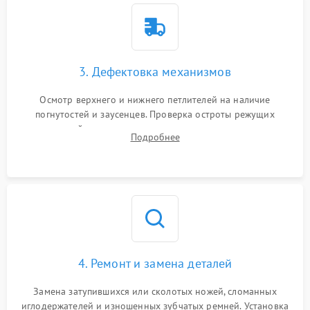
3. Дефектовка механизмов
Осмотр верхнего и нижнего петлителей на наличие
погнутостей и заусенцев. Проверка остроты режущих
кромок ножей, состояния приводного ремня, электромотора
Подробнее
и механизма дифференциальной подачи ткани.
4. Ремонт и замена деталей
Замена затупившихся или сколотых ножей, сломанных
иглодержателей и изношенных зубчатых ремней. Установка