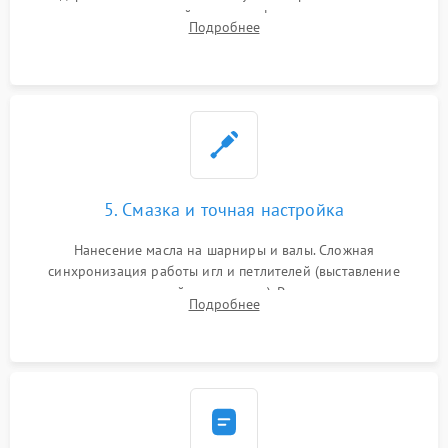
новых петлителей взамен деформированных.
Подробнее
Восстановление контактов в педали и цепях
электропривода.
5. Смазка и точная настройка
Нанесение масла на шарниры и валы. Сложная
синхронизация работы игл и петлителей (выставление
зазоров до сотых долей миллиметра). Регулировка прижима
Подробнее
ножей, ширины обметки и хода дифференциального
транспортера.