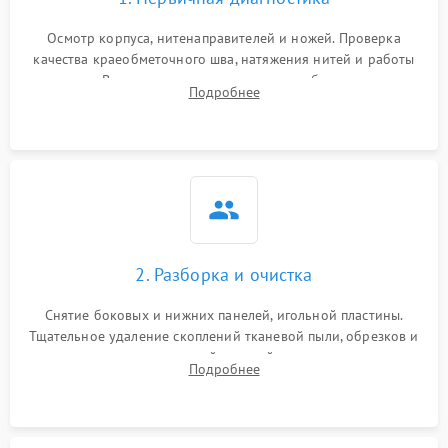
Осмотр корпуса, нитенаправителей и ножей. Проверка
качества краеобметочного шва, натяжения нитей и работы
педали. Выявление пропусков стежков, обрывов нити,
Подробнее
заклинивания или тупого среза ткани на тестовом образце.
2. Разборка и очистка
Снятие боковых и нижних панелей, игольной пластины.
Тщательное удаление скоплений тканевой пыли, обрезков и
очесов из зоны петлителей и ножей с помощью жестких
Подробнее
кистей, пинцета и потока сжатого воздуха.