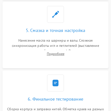
5. Смазка и точная настройка
Нанесение масла на шарниры и валы. Сложная
синхронизация работы игл и петлителей (выставление
зазоров до сотых долей миллиметра). Регулировка прижима
Подробнее
ножей, ширины обметки и хода дифференциального
транспортера.
6. Финальное тестирование
Сборка корпуса и заправка нитей. Обметка краев на разных