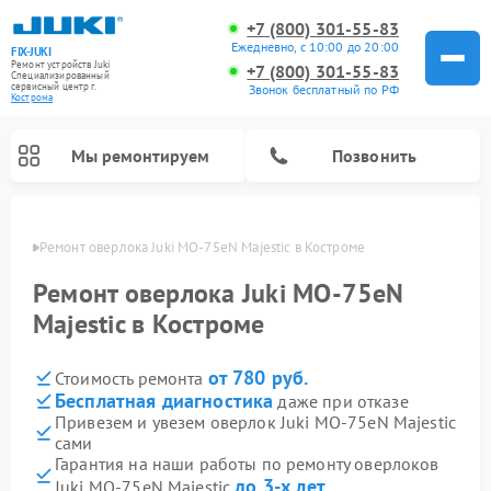
+7 (800) 301-55-83
Ежедневно, с 10:00 до 20:00
FIX-JUKI
Ремонт устройств Juki
+7 (800) 301-55-83
Специализированный
cервисный центр г.
Звонок бесплатный по РФ
Кострома
Мы ремонтируем
Позвонить
троме
Ремонт оверлока Juki MO-75eN Majestic в Костроме
Ремонт оверлока Juki MO-75eN
Majestic в Костроме
от 780 руб.
Стоимость ремонта
Бесплатная диагностика
даже при отказе
Привезем и увезем оверлок Juki MO-75eN Majestic
сами
Гарантия на наши работы по ремонту оверлоков
до 3-х лет
Juki MO-75eN Majestic