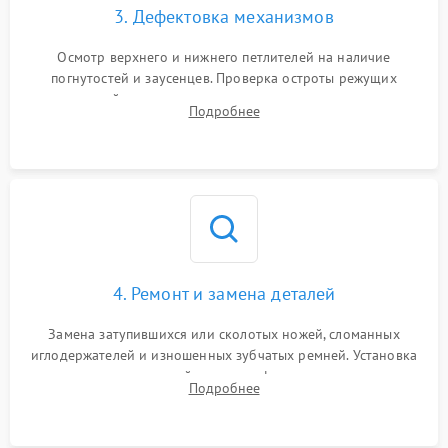
3. Дефектовка механизмов
Осмотр верхнего и нижнего петлителей на наличие
погнутостей и заусенцев. Проверка остроты режущих
кромок ножей, состояния приводного ремня, электромотора
Подробнее
и механизма дифференциальной подачи ткани.
4. Ремонт и замена деталей
Замена затупившихся или сколотых ножей, сломанных
иглодержателей и изношенных зубчатых ремней. Установка
новых петлителей взамен деформированных.
Подробнее
Восстановление контактов в педали и цепях
электропривода.