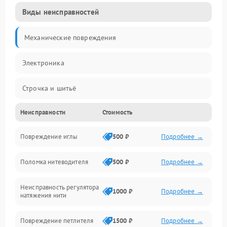
Виды неисправностей
Механические повреждения
Электроника
Строчка и шитьё
Неисправности
Стоимость
Прочие неисправности
Повреждение иглы
500 ₽
Подробнее →
Подача ткани
Поломка нитеводителя
500 ₽
Подробнее →
Игловодитель и механизмы
Неисправность регулятора
Ножи и обрезка
1000 ₽
Подробнее →
натяжения нити
Шпульки, нити и заправка
Повреждение петлителя
1500 ₽
Подробнее →