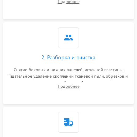
Подробнее
заклинивания или тупого среза ткани на тестовом образце.
2. Разборка и очистка
Снятие боковых и нижних панелей, игольной пластины.
Тщательное удаление скоплений тканевой пыли, обрезков и
очесов из зоны петлителей и ножей с помощью жестких
Подробнее
кистей, пинцета и потока сжатого воздуха.