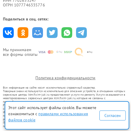
ИНН 7702633247
ОГРН 1077746335776
Поделиться в соц. сетях:
Мы принимаем
все формы оплаты
Политика конфиденциальности
Вся информация на сайте носит исключительно справочный характер.
Товарные знаки используются исключительно для описания устройств, в отношении которых
сервисные центры ktm.fixim-juki.ru предоставляют услуги по ремонту. Услуги оказываются в
неавторизованных сервисных центрах ktm.fixim-juki.ru, которые не связаны с
правообладателями товарных знаков или их официальными представителями.
Ремонт осуществляется для устройств, уже введенных в гражданский оборот в соответствии
Этот сайт использует файлы cookie. Вы можете
со статьей 1487 ГК РФ.
Использование товарных знаков не преследует цели индивидуализации услуг или введения
ознакомиться с
правилами использования
Согласен
потребителей в заблуждение, а служит для информирования о предоставляемых услугах по
файлов cookie
ремонту техники указанных брендов.
Представленная на сайте информация не является публичной офертой, определяемой
положениями Статьи 437(2) Гражданского кодекса РФ