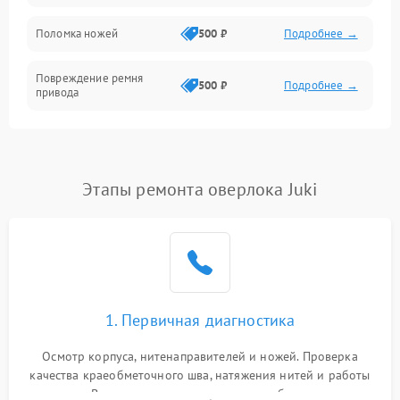
Управление и работа
Поломка ножей
500 ₽
Подробнее →
Повреждение ремня
500 ₽
Подробнее →
привода
Поломка системы смазки
1000 ₽
Подробнее →
Неисправность системы
Этапы ремонта оверлока Juki
1500 ₽
Подробнее →
подачи масла
Повреждение корпуса
1000 ₽
Подробнее →
Поломка системы защиты
500 ₽
Подробнее →
от засоров
1. Первичная диагностика
Неисправность системы
500 ₽
Подробнее →
Осмотр корпуса, нитенаправителей и ножей. Проверка
защиты от засоров
качества краеобметочного шва, натяжения нитей и работы
педали. Выявление пропусков стежков, обрывов нити,