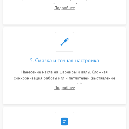
новых петлителей взамен деформированных.
Подробнее
Восстановление контактов в педали и цепях
электропривода.
5. Смазка и точная настройка
Нанесение масла на шарниры и валы. Сложная
синхронизация работы игл и петлителей (выставление
зазоров до сотых долей миллиметра). Регулировка прижима
Подробнее
ножей, ширины обметки и хода дифференциального
транспортера.