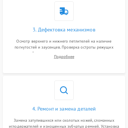
3. Дефектовка механизмов
Осмотр верхнего и нижнего петлителей на наличие
погнутостей и заусенцев. Проверка остроты режущих
кромок ножей, состояния приводного ремня, электромотора
Подробнее
и механизма дифференциальной подачи ткани.
4. Ремонт и замена деталей
Замена затупившихся или сколотых ножей, сломанных
иглодержателей и изношенных зубчатых ремней. Установка