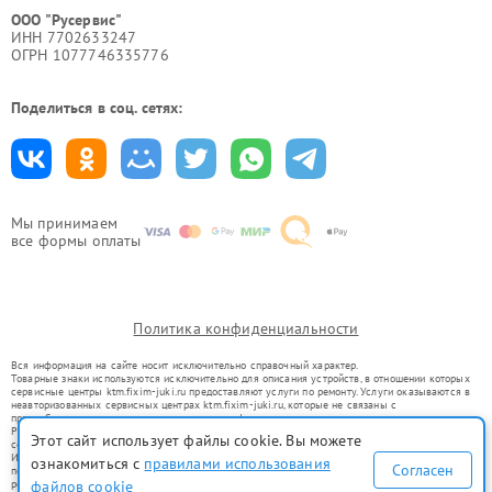
ООО "Русервис"
ИНН 7702633247
ОГРН 1077746335776
Поделиться в соц. сетях:
Мы принимаем
все формы оплаты
Политика конфиденциальности
Вся информация на сайте носит исключительно справочный характер.
Товарные знаки используются исключительно для описания устройств, в отношении которых
сервисные центры ktm.fixim-juki.ru предоставляют услуги по ремонту. Услуги оказываются в
неавторизованных сервисных центрах ktm.fixim-juki.ru, которые не связаны с
правообладателями товарных знаков или их официальными представителями.
Ремонт осуществляется для устройств, уже введенных в гражданский оборот в соответствии
Этот сайт использует файлы cookie. Вы можете
со статьей 1487 ГК РФ.
Использование товарных знаков не преследует цели индивидуализации услуг или введения
ознакомиться с
правилами использования
Согласен
потребителей в заблуждение, а служит для информирования о предоставляемых услугах по
файлов cookie
ремонту техники указанных брендов.