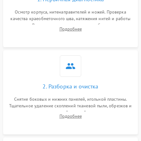
Осмотр корпуса, нитенаправителей и ножей. Проверка
качества краеобметочного шва, натяжения нитей и работы
педали. Выявление пропусков стежков, обрывов нити,
Подробнее
заклинивания или тупого среза ткани на тестовом образце.
2. Разборка и очистка
Снятие боковых и нижних панелей, игольной пластины.
Тщательное удаление скоплений тканевой пыли, обрезков и
очесов из зоны петлителей и ножей с помощью жестких
Подробнее
кистей, пинцета и потока сжатого воздуха.