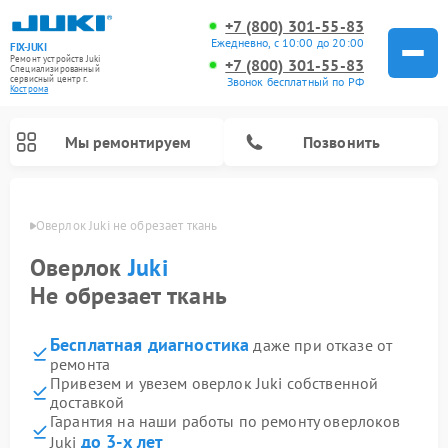
+7 (800) 301-55-83
Ежедневно, с 10:00 до 20:00
FIX-JUKI
Ремонт устройств Juki
+7 (800) 301-55-83
Специализированный
cервисный центр г.
Звонок бесплатный по РФ
Кострома
Мы ремонтируем
Позвонить
троме
Оверлок Juki не обрезает ткань
Оверлок
Juki
Не обрезает ткань
Бесплатная диагностика
даже при отказе от
ремонта
Привезем и увезем оверлок Juki собственной
доставкой
Гарантия на наши работы по ремонту оверлоков
до 3-х лет
Juki