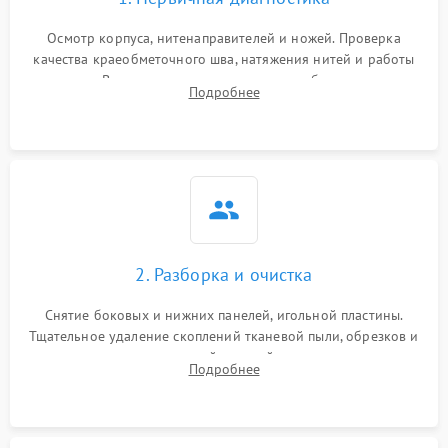
Осмотр корпуса, нитенаправителей и ножей. Проверка
качества краеобметочного шва, натяжения нитей и работы
педали. Выявление пропусков стежков, обрывов нити,
Подробнее
заклинивания или тупого среза ткани на тестовом образце.
2. Разборка и очистка
Снятие боковых и нижних панелей, игольной пластины.
Тщательное удаление скоплений тканевой пыли, обрезков и
очесов из зоны петлителей и ножей с помощью жестких
Подробнее
кистей, пинцета и потока сжатого воздуха.