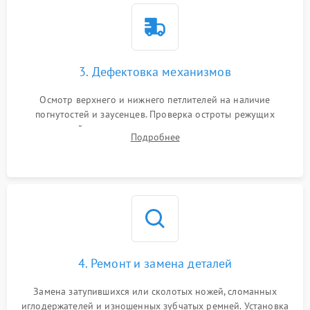
3. Дефектовка механизмов
Осмотр верхнего и нижнего петлителей на наличие
погнутостей и заусенцев. Проверка остроты режущих
кромок ножей, состояния приводного ремня, электромотора
Подробнее
и механизма дифференциальной подачи ткани.
4. Ремонт и замена деталей
Замена затупившихся или сколотых ножей, сломанных
иглодержателей и изношенных зубчатых ремней. Установка