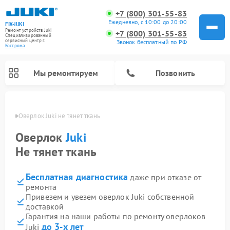
+7 (800) 301-55-83
Ежедневно, с 10:00 до 20:00
FIX-JUKI
Ремонт устройств Juki
+7 (800) 301-55-83
Специализированный
cервисный центр г.
Звонок бесплатный по РФ
Кострома
Мы ремонтируем
Позвонить
троме
Оверлок Juki не тянет ткань
Оверлок
Juki
Не тянет ткань
Бесплатная диагностика
даже при отказе от
ремонта
Привезем и увезем оверлок Juki собственной
доставкой
Гарантия на наши работы по ремонту оверлоков
до 3-х лет
Juki