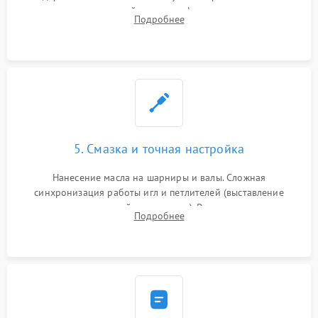
новых петлителей взамен деформированных.
Подробнее
Восстановление контактов в педали и цепях
электропривода.
5. Смазка и точная настройка
Нанесение масла на шарниры и валы. Сложная
синхронизация работы игл и петлителей (выставление
зазоров до сотых долей миллиметра). Регулировка прижима
Подробнее
ножей, ширины обметки и хода дифференциального
транспортера.