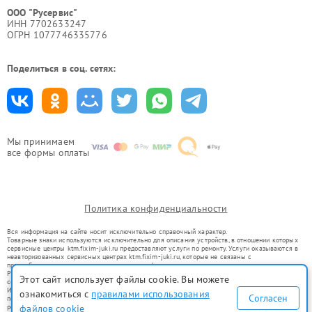
ООО "Русервис"
ИНН 7702633247
ОГРН 1077746335776
Поделиться в соц. сетях:
Мы принимаем
все формы оплаты
Политика конфиденциальности
Вся информация на сайте носит исключительно справочный характер.
Товарные знаки используются исключительно для описания устройств, в отношении которых
сервисные центры ktm.fixim-juki.ru предоставляют услуги по ремонту. Услуги оказываются в
неавторизованных сервисных центрах ktm.fixim-juki.ru, которые не связаны с
правообладателями товарных знаков или их официальными представителями.
Ремонт осуществляется для устройств, уже введенных в гражданский оборот в соответствии
Этот сайт использует файлы cookie. Вы можете
со статьей 1487 ГК РФ.
Использование товарных знаков не преследует цели индивидуализации услуг или введения
ознакомиться с
правилами использования
Согласен
потребителей в заблуждение, а служит для информирования о предоставляемых услугах по
файлов cookie
ремонту техники указанных брендов.