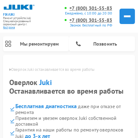
+7 (800) 301-55-83
Ежедневно, с 10:00 до 20:00
FIX-JUKI
Ремонт устройств Juki
+7 (800) 301-55-83
Специализированный
cервисный центр г.
Звонок бесплатный по РФ
Кострома
Мы ремонтируем
Позвонить
троме
Оверлок Juki останавливается во время работы
Оверлок
Juki
Останавливается во время работы
Бесплатная диагностика
даже при отказе от
ремонта
Привезем и увезем оверлок Juki собственной
доставкой
Гарантия на наши работы по ремонту оверлоков
до 3-х лет
Juki