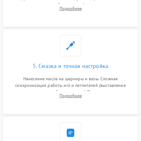
новых петлителей взамен деформированных.
Подробнее
Восстановление контактов в педали и цепях
электропривода.
5. Смазка и точная настройка
Нанесение масла на шарниры и валы. Сложная
синхронизация работы игл и петлителей (выставление
зазоров до сотых долей миллиметра). Регулировка прижима
Подробнее
ножей, ширины обметки и хода дифференциального
транспортера.