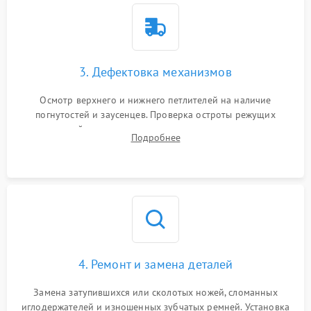
3. Дефектовка механизмов
Осмотр верхнего и нижнего петлителей на наличие
погнутостей и заусенцев. Проверка остроты режущих
кромок ножей, состояния приводного ремня, электромотора
Подробнее
и механизма дифференциальной подачи ткани.
4. Ремонт и замена деталей
Замена затупившихся или сколотых ножей, сломанных
иглодержателей и изношенных зубчатых ремней. Установка