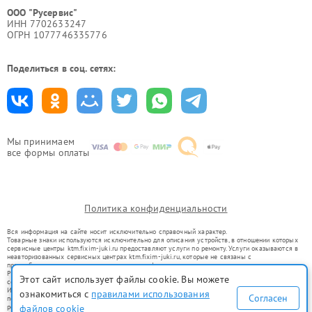
ООО "Русервис"
ИНН 7702633247
ОГРН 1077746335776
Поделиться в соц. сетях:
Мы принимаем
все формы оплаты
Политика конфиденциальности
Вся информация на сайте носит исключительно справочный характер.
Товарные знаки используются исключительно для описания устройств, в отношении которых
сервисные центры ktm.fixim-juki.ru предоставляют услуги по ремонту. Услуги оказываются в
неавторизованных сервисных центрах ktm.fixim-juki.ru, которые не связаны с
правообладателями товарных знаков или их официальными представителями.
Ремонт осуществляется для устройств, уже введенных в гражданский оборот в соответствии
Этот сайт использует файлы cookie. Вы можете
со статьей 1487 ГК РФ.
Использование товарных знаков не преследует цели индивидуализации услуг или введения
ознакомиться с
правилами использования
Согласен
потребителей в заблуждение, а служит для информирования о предоставляемых услугах по
файлов cookie
ремонту техники указанных брендов.