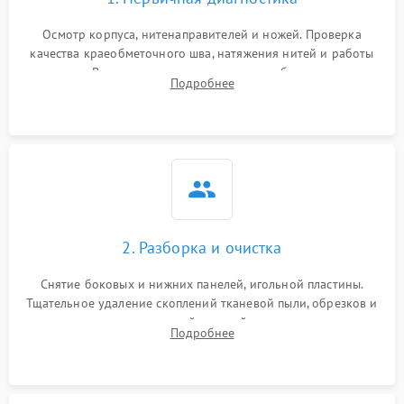
Осмотр корпуса, нитенаправителей и ножей. Проверка
качества краеобметочного шва, натяжения нитей и работы
педали. Выявление пропусков стежков, обрывов нити,
Подробнее
заклинивания или тупого среза ткани на тестовом образце.
2. Разборка и очистка
Снятие боковых и нижних панелей, игольной пластины.
Тщательное удаление скоплений тканевой пыли, обрезков и
очесов из зоны петлителей и ножей с помощью жестких
Подробнее
кистей, пинцета и потока сжатого воздуха.