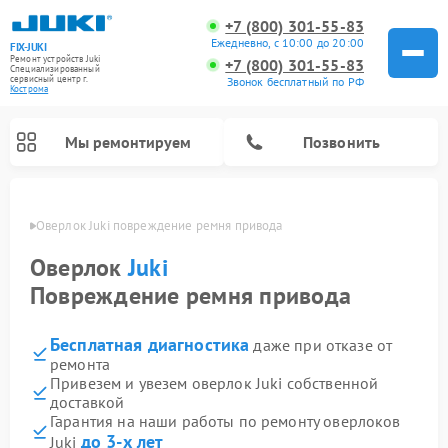
+7 (800) 301-55-83
Ежедневно, с 10:00 до 20:00
FIX-JUKI
Ремонт устройств Juki
+7 (800) 301-55-83
Специализированный
cервисный центр г.
Звонок бесплатный по РФ
Кострома
Мы ремонтируем
Позвонить
троме
Оверлок Juki повреждение ремня привода
Оверлок
Juki
Повреждение ремня привода
Бесплатная диагностика
даже при отказе от
ремонта
Привезем и увезем оверлок Juki собственной
доставкой
Гарантия на наши работы по ремонту оверлоков
до 3-х лет
Juki