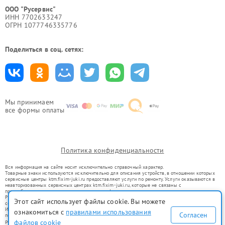
ООО "Русервис"
ИНН 7702633247
ОГРН 1077746335776
Поделиться в соц. сетях:
Мы принимаем
все формы оплаты
Политика конфиденциальности
Вся информация на сайте носит исключительно справочный характер.
Товарные знаки используются исключительно для описания устройств, в отношении которых
сервисные центры ktm.fixim-juki.ru предоставляют услуги по ремонту. Услуги оказываются в
неавторизованных сервисных центрах ktm.fixim-juki.ru, которые не связаны с
правообладателями товарных знаков или их официальными представителями.
Ремонт осуществляется для устройств, уже введенных в гражданский оборот в соответствии
Этот сайт использует файлы cookie. Вы можете
со статьей 1487 ГК РФ.
Использование товарных знаков не преследует цели индивидуализации услуг или введения
ознакомиться с
правилами использования
Согласен
потребителей в заблуждение, а служит для информирования о предоставляемых услугах по
файлов cookie
ремонту техники указанных брендов.