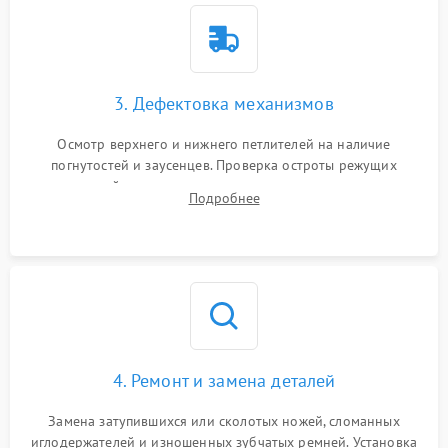
3. Дефектовка механизмов
Осмотр верхнего и нижнего петлителей на наличие
погнутостей и заусенцев. Проверка остроты режущих
кромок ножей, состояния приводного ремня, электромотора
Подробнее
и механизма дифференциальной подачи ткани.
4. Ремонт и замена деталей
Замена затупившихся или сколотых ножей, сломанных
иглодержателей и изношенных зубчатых ремней. Установка