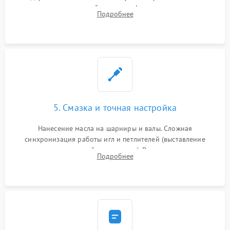
новых петлителей взамен деформированных.
Подробнее
Восстановление контактов в педали и цепях
электропривода.
5. Смазка и точная настройка
Нанесение масла на шарниры и валы. Сложная
синхронизация работы игл и петлителей (выставление
зазоров до сотых долей миллиметра). Регулировка прижима
Подробнее
ножей, ширины обметки и хода дифференциального
транспортера.