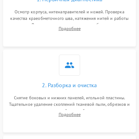
Осмотр корпуса, нитенаправителей и ножей. Проверка
качества краеобметочного шва, натяжения нитей и работы
педали. Выявление пропусков стежков, обрывов нити,
Подробнее
заклинивания или тупого среза ткани на тестовом образце.
2. Разборка и очистка
Снятие боковых и нижних панелей, игольной пластины.
Тщательное удаление скоплений тканевой пыли, обрезков и
очесов из зоны петлителей и ножей с помощью жестких
Подробнее
кистей, пинцета и потока сжатого воздуха.