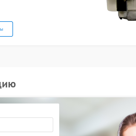
ны
цию