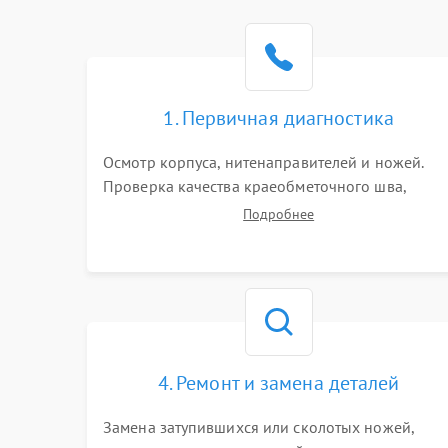
1. Первичная диагностика
Осмотр корпуса, нитенаправителей и ножей.
Проверка качества краеобметочного шва,
натяжения нитей и работы педали. Выявление
Подробнее
пропусков стежков, обрывов нити,
заклинивания или тупого среза ткани на
тестовом образце.
4. Ремонт и замена деталей
Замена затупившихся или сколотых ножей,