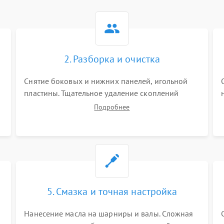
2. Разборка и очистка
Снятие боковых и нижних панелей, игольной
пластины. Тщательное удаление скоплений
тканевой пыли, обрезков и очесов из зоны
Подробнее
петлителей и ножей с помощью жестких кистей,
пинцета и потока сжатого воздуха.
5. Смазка и точная настройка
Нанесение масла на шарниры и валы. Сложная