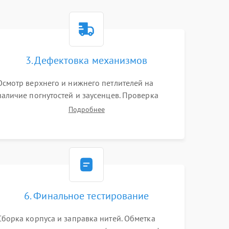
3. Дефектовка механизмов
Осмотр верхнего и нижнего петлителей на
наличие погнутостей и заусенцев. Проверка
остроты режущих кромок ножей, состояния
Подробнее
приводного ремня, электромотора и механизма
дифференциальной подачи ткани.
6. Финальное тестирование
Сборка корпуса и заправка нитей. Обметка