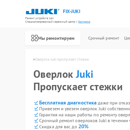
FIX-JUKI
Ремонт устройств Juki
Специализированный cервисный центр г.
Кострома
Мы ремонтируем
Срочный ремонт
Це
Ремонт швейных машинок Juki
ков Juki в Костроме
Оверлок Juki пропускает стежки
Оверлок
Juki
Пропускает стежки
Бесплатная диагностика
даже при отказ
Привезем и увезем оверлок Juki собственн
Гарантия на наши работы по ремонту оверл
Срочный ремонт оверлоков Juki в течении 
20%
Скидка для вас до