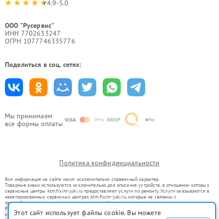
4.9-5.0
ООО "Русервис"
ИНН 7702633247
ОГРН 1077746335776
Поделиться в соц. сетях:
Мы принимаем
все формы оплаты
Политика конфиденциальности
Вся информация на сайте носит исключительно справочный характер.
Товарные знаки используются исключительно для описания устройств, в отношении которых
сервисные центры ktm.fixim-juki.ru предоставляют услуги по ремонту. Услуги оказываются в
неавторизованных сервисных центрах ktm.fixim-juki.ru, которые не связаны с
правообладателями товарных знаков или их официальными представителями.
Ремонт осуществляется для устройств, уже введенных в гражданский оборот в соответствии
Этот сайт использует файлы cookie. Вы можете
со статьей 1487 ГК РФ.