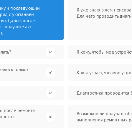
тику и последующий
Я уже знаю в чем неиспра
ряд с указанием
Для чего проводить диагн
во. Далее, после
ы получите акт
н.
лать?
Я хочу, чтобы мое устрой
валось только
Как я узнаю, что мое устр
Диагностика проводится 
во после ремонта
Возможно ли получать обр
орого я
выполнения ремонтных р