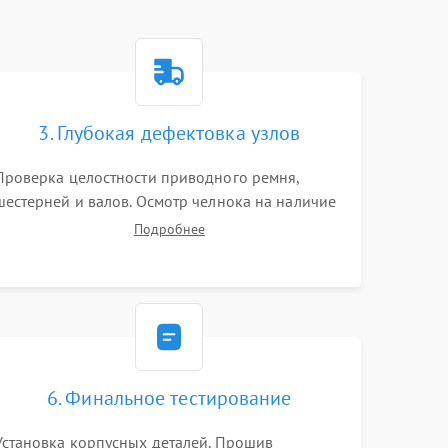
3. Глубокая дефектовка узлов
Проверка целостности приводного ремня,
шестерней и валов. Осмотр челнока на наличие
заусенцев и царапин. Диагностика
Подробнее
электромотора, блока управления (для
компьютерных машин), нитевдевателя и
механизма продвижения ткани (зубчатой
рейки).
6. Финальное тестирование
Установка корпусных деталей. Прошив