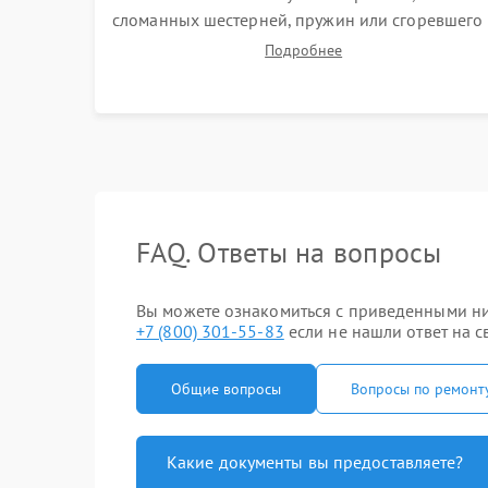
сломанных шестерней, пружин или сгоревшего
двигателя. Полировка челночного устройства
Подробнее
для устранения заусенцев. Восстановление
контактов в педали и пайка элементов на плате
электронных швейных машин.
FAQ. Ответы на вопросы
Вы можете ознакомиться с приведенными ниж
+7 (800) 301-55-83
если не нашли ответ на с
Общие вопросы
Вопросы по ремонт
Какие документы вы предоставляете?