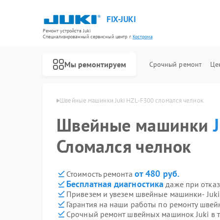
FIX-JUKI
Ремонт устройств Juki
Специализированный cервисный центр г.
Кострома
Мы ремонтируем
Срочный ремонт
Це
ZL-F300 в Костроме
Швейные машинки Juki HZL-F300 сломался челнок
Швейные машинки
Сломался челнок
от 480 руб.
Стоимость ремонта
Бесплатная диагностика
даже при отказ
Привезем и увезем швейные машинки- Juki
Гарантия на наши работы по ремонту шве
Срочный ремонт швейных машинок Juki в т