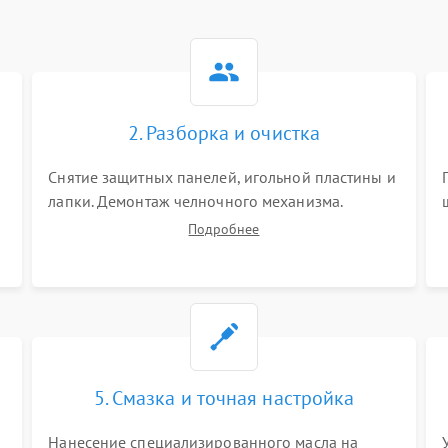
2. Разборка и очистка
Снятие защитных панелей, игольной пластины и
я
лапки. Демонтаж челночного механизма.
х
Тщательная очистка внутренних узлов от
Подробнее
скопившейся тканевой пыли, очесов, остатков
старой смазки и обрывков нитей с помощью
кистей и сжатого воздуха.
5. Смазка и точная настройка
Нанесение специализированного масла на