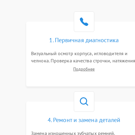
1. Первичная диагностика
Визуальный осмотр корпуса, игловодителя и
челнока. Проверка качества строчки, натяжени
нитей и работы педали. Выявление посторонни
Подробнее
стуков, пропусков стежков, обрывов нити или
заклинивания механизмов на тестовом лоскуте
ткани.
4. Ремонт и замена деталей
Замена изношенных зубчатых ремней,