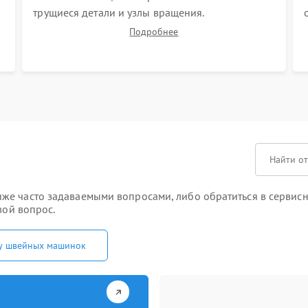
трущиеся детали и узлы вращения.
Синхронизация работы иглы и челнока
Подробнее
(настройка таймингов). Регулировка высоты
зубчатой рейки, центровка игловодителя и
калибровка натяжителей верхней и нижней
нити.
е часто задаваемыми вопросами, либо обратиться в сервисны
вой вопрос.
у швейных машинок