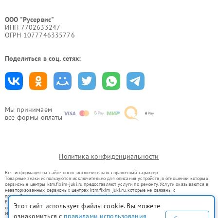
ООО "Русервис"
ИНН 7702633247
ОГРН 1077746335776
Поделиться в соц. сетях:
Мы принимаем
все формы оплаты
Политика конфиденциальности
Вся информация на сайте носит исключительно справочный характер.
Товарные знаки используются исключительно для описания устройств, в отношении которых
сервисные центры ktm.fixim-juki.ru предоставляют услуги по ремонту. Услуги оказываются в
неавторизованных сервисных центрах ktm.fixim-juki.ru, которые не связаны с
правообладателями товарных знаков или их официальными представителями.
Ремонт осуществляется для устройств, уже введенных в гражданский оборот в соответствии
Этот сайт использует файлы cookie. Вы можете
со статьей 1487 ГК РФ.
Использование товарных знаков не преследует цели индивидуализации услуг или введения
ознакомиться с
правилами использования