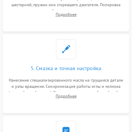
шестерней, пружин или сгоревшего двигателя. Полировка
челночного устройства для устранения заусенцев.
Подробнее
Восстановление контактов в педали и пайка элементов на
плате электронных швейных машин.
5. Смазка и точная настройка
Нанесение специализированного масла на трущиеся детали
и узлы вращения. Синхронизация работы иглы и челнока
(настройка таймингов). Регулировка высоты зубчатой рейки,
Подробнее
центровка игловодителя и калибровка натяжителей верхней
и нижней нити.