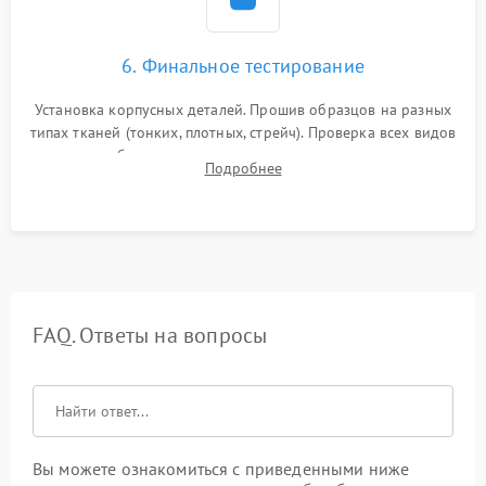
6. Финальное тестирование
Установка корпусных деталей. Прошив образцов на разных
типах тканей (тонких, плотных, стрейч). Проверка всех видов
строчек, работы реверса, выметывания петли и намотчика
Подробнее
шпульки. Контроль плавности хода и отсутствия
посторонних шумов.
FAQ. Ответы на вопросы
Вы можете ознакомиться с приведенными ниже