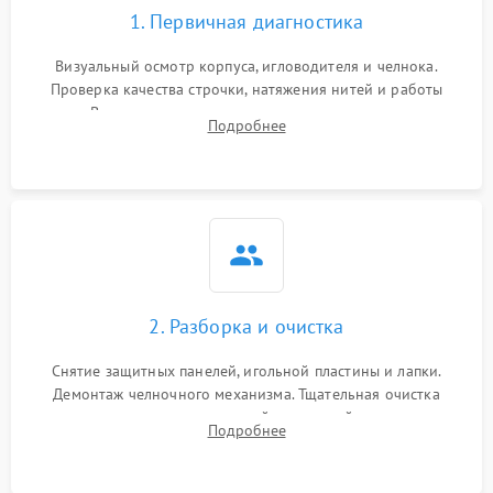
1. Первичная диагностика
Визуальный осмотр корпуса, игловодителя и челнока.
Проверка качества строчки, натяжения нитей и работы
педали. Выявление посторонних стуков, пропусков стежков,
Подробнее
обрывов нити или заклинивания механизмов на тестовом
лоскуте ткани.
2. Разборка и очистка
Снятие защитных панелей, игольной пластины и лапки.
Демонтаж челночного механизма. Тщательная очистка
внутренних узлов от скопившейся тканевой пыли, очесов,
Подробнее
остатков старой смазки и обрывков нитей с помощью
кистей и сжатого воздуха.