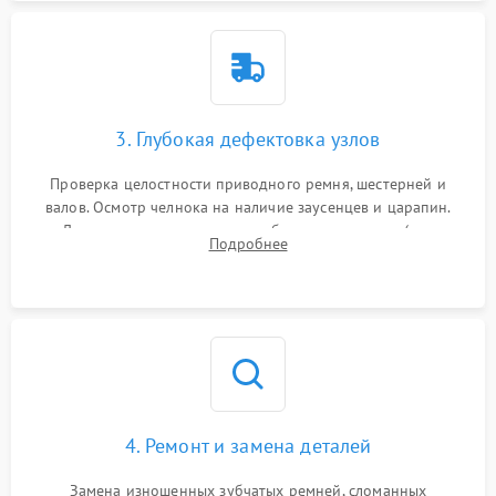
3. Глубокая дефектовка узлов
Проверка целостности приводного ремня, шестерней и
валов. Осмотр челнока на наличие заусенцев и царапин.
Диагностика электромотора, блока управления (для
Подробнее
компьютерных машин), нитевдевателя и механизма
продвижения ткани (зубчатой рейки).
4. Ремонт и замена деталей
Замена изношенных зубчатых ремней, сломанных