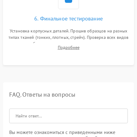
6. Финальное тестирование
Установка корпусных деталей. Прошив образцов на разных
типах тканей (тонких, плотных, стрейч). Проверка всех видов
строчек, работы реверса, выметывания петли и намотчика
Подробнее
шпульки. Контроль плавности хода и отсутствия
посторонних шумов.
FAQ. Ответы на вопросы
Вы можете ознакомиться с приведенными ниже