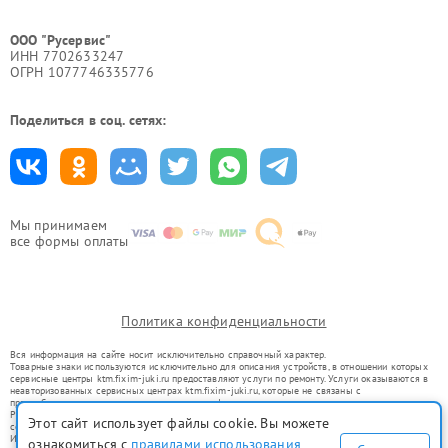
ООО "Русервис"
ИНН 7702633247
ОГРН 1077746335776
Поделиться в соц. сетях:
Мы принимаем
все формы оплаты
Политика конфиденциальности
Вся информация на сайте носит исключительно справочный характер.
Товарные знаки используются исключительно для описания устройств, в отношении которых
сервисные центры ktm.fixim-juki.ru предоставляют услуги по ремонту. Услуги оказываются в
неавторизованных сервисных центрах ktm.fixim-juki.ru, которые не связаны с
правообладателями товарных знаков или их официальными представителями.
Ремонт осуществляется для устройств, уже введенных в гражданский оборот в соответствии
Этот сайт использует файлы cookie. Вы можете
со статьей 1487 ГК РФ.
Использование товарных знаков не преследует цели индивидуализации услуг или введения
ознакомиться с
правилами использования