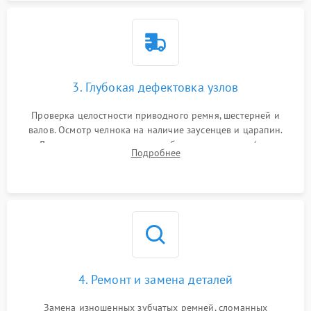
3. Глубокая дефектовка узлов
Проверка целостности приводного ремня, шестерней и
валов. Осмотр челнока на наличие заусенцев и царапин.
Диагностика электромотора, блока управления (для
Подробнее
компьютерных машин), нитевдевателя и механизма
продвижения ткани (зубчатой рейки).
4. Ремонт и замена деталей
Замена изношенных зубчатых ремней, сломанных