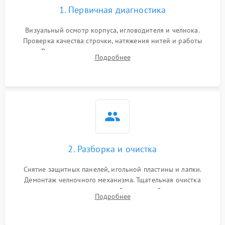
1. Первичная диагностика
Визуальный осмотр корпуса, игловодителя и челнока.
Проверка качества строчки, натяжения нитей и работы
педали. Выявление посторонних стуков, пропусков стежков,
Подробнее
обрывов нити или заклинивания механизмов на тестовом
лоскуте ткани.
2. Разборка и очистка
Снятие защитных панелей, игольной пластины и лапки.
Демонтаж челночного механизма. Тщательная очистка
внутренних узлов от скопившейся тканевой пыли, очесов,
Подробнее
остатков старой смазки и обрывков нитей с помощью
кистей и сжатого воздуха.