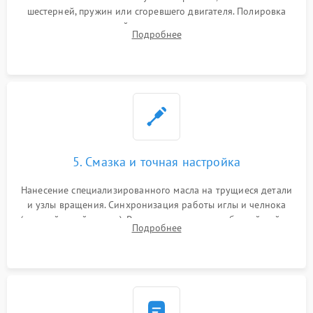
шестерней, пружин или сгоревшего двигателя. Полировка
челночного устройства для устранения заусенцев.
Подробнее
Восстановление контактов в педали и пайка элементов на
плате электронных швейных машин.
5. Смазка и точная настройка
Нанесение специализированного масла на трущиеся детали
и узлы вращения. Синхронизация работы иглы и челнока
(настройка таймингов). Регулировка высоты зубчатой рейки,
Подробнее
центровка игловодителя и калибровка натяжителей верхней
и нижней нити.