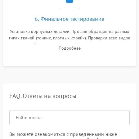
6. Финальное тестирование
Установка корпусных деталей. Прошив образцов на разных
типах тканей (тонких, плотных, стрейч). Проверка всех видов
строчек, работы реверса, выметывания петли и намотчика
Подробнее
шпульки. Контроль плавности хода и отсутствия
посторонних шумов.
FAQ. Ответы на вопросы
Вы можете ознакомиться с приведенными ниже