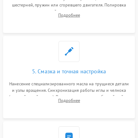
шестерней, пружин или сгоревшего двигателя. Полировка
челночного устройства для устранения заусенцев.
Подробнее
Восстановление контактов в педали и пайка элементов на
плате электронных швейных машин.
5. Смазка и точная настройка
Нанесение специализированного масла на трущиеся детали
и узлы вращения. Синхронизация работы иглы и челнока
(настройка таймингов). Регулировка высоты зубчатой рейки,
Подробнее
центровка игловодителя и калибровка натяжителей верхней
и нижней нити.