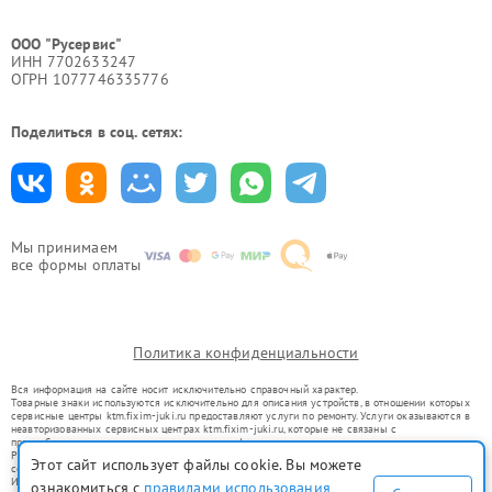
ООО "Русервис"
ИНН 7702633247
ОГРН 1077746335776
Поделиться в соц. сетях:
Мы принимаем
все формы оплаты
Политика конфиденциальности
Вся информация на сайте носит исключительно справочный характер.
Товарные знаки используются исключительно для описания устройств, в отношении которых
сервисные центры ktm.fixim-juki.ru предоставляют услуги по ремонту. Услуги оказываются в
неавторизованных сервисных центрах ktm.fixim-juki.ru, которые не связаны с
правообладателями товарных знаков или их официальными представителями.
Ремонт осуществляется для устройств, уже введенных в гражданский оборот в соответствии
Этот сайт использует файлы cookie. Вы можете
со статьей 1487 ГК РФ.
Использование товарных знаков не преследует цели индивидуализации услуг или введения
ознакомиться с
правилами использования