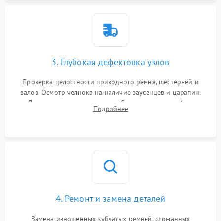
3. Глубокая дефектовка узлов
Проверка целостности приводного ремня, шестерней и
валов. Осмотр челнока на наличие заусенцев и царапин.
Диагностика электромотора, блока управления (для
Подробнее
компьютерных машин), нитевдевателя и механизма
продвижения ткани (зубчатой рейки).
4. Ремонт и замена деталей
Замена изношенных зубчатых ремней, сломанных