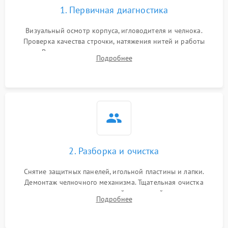
1. Первичная диагностика
Визуальный осмотр корпуса, игловодителя и челнока.
Проверка качества строчки, натяжения нитей и работы
педали. Выявление посторонних стуков, пропусков стежков,
Подробнее
обрывов нити или заклинивания механизмов на тестовом
лоскуте ткани.
2. Разборка и очистка
Снятие защитных панелей, игольной пластины и лапки.
Демонтаж челночного механизма. Тщательная очистка
внутренних узлов от скопившейся тканевой пыли, очесов,
Подробнее
остатков старой смазки и обрывков нитей с помощью
кистей и сжатого воздуха.