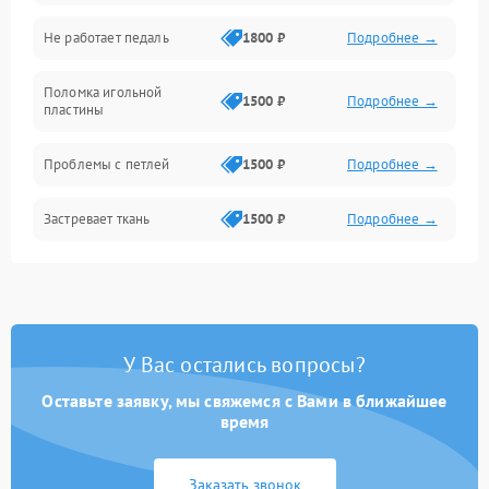
Игловодитель и механизмы
Не работает педаль
1800 ₽
Подробнее →
Шпулька и нижняя нить
Поломка игольной
1500 ₽
Подробнее →
пластины
Оптика
Проблемы с петлей
1500 ₽
Подробнее →
Застревает ткань
1500 ₽
Подробнее →
Сломана игла
1500 ₽
Подробнее →
Не работают кнопки
1300 ₽
Подробнее →
управления
У Вас остались вопросы?
Оставьте заявку, мы свяжемся с Вами в ближайшее
время
Заказать звонок