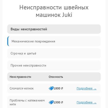
Неисправности швейных
машинок Juki
Виды неисправностей
Механические повреждения
Строчка и шитьё
Прочие неисправности
Неисправности
Стоимость
Электроника
Сломался челнок
1800 ₽
Подробнее →
Управление и электроника
Проблемы с натяжением
Подача ткани
1500 ₽
Подробнее →
нити