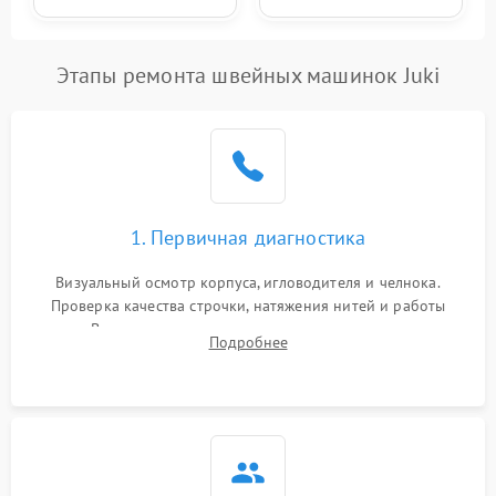
Этапы ремонта швейных машинок Juki
1. Первичная диагностика
Визуальный осмотр корпуса, игловодителя и челнока.
Проверка качества строчки, натяжения нитей и работы
педали. Выявление посторонних стуков, пропусков стежков,
Подробнее
обрывов нити или заклинивания механизмов на тестовом
лоскуте ткани.