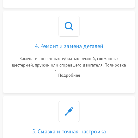
4. Ремонт и замена деталей
Замена изношенных зубчатых ремней, сломанных
шестерней, пружин или сгоревшего двигателя. Полировка
челночного устройства для устранения заусенцев.
Подробнее
Восстановление контактов в педали и пайка элементов на
плате электронных швейных машин.
5. Смазка и точная настройка