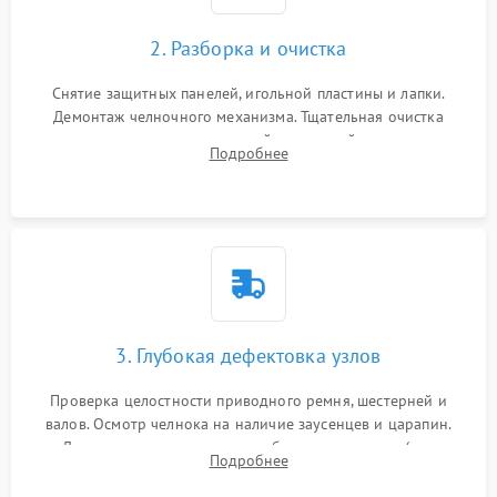
2. Разборка и очистка
Снятие защитных панелей, игольной пластины и лапки.
Демонтаж челночного механизма. Тщательная очистка
внутренних узлов от скопившейся тканевой пыли, очесов,
Подробнее
остатков старой смазки и обрывков нитей с помощью
кистей и сжатого воздуха.
3. Глубокая дефектовка узлов
Проверка целостности приводного ремня, шестерней и
валов. Осмотр челнока на наличие заусенцев и царапин.
Диагностика электромотора, блока управления (для
Подробнее
компьютерных машин), нитевдевателя и механизма
продвижения ткани (зубчатой рейки).