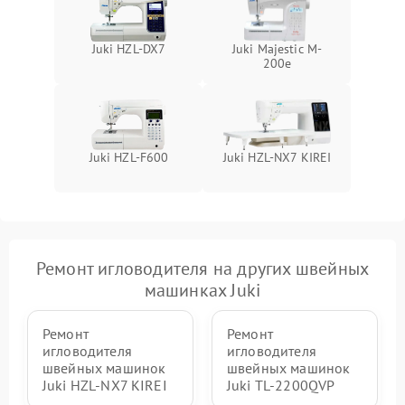
Juki HZL-DX7
Juki Majestic M-
200e
Juki HZL-F600
Juki HZL-NX7 KIREI
Ремонт игловодителя на других швейных
машинках Juki
Ремонт
Ремонт
игловодителя
игловодителя
швейных машинок
швейных машинок
Juki HZL-NX7 KIREI
Juki TL-2200QVP