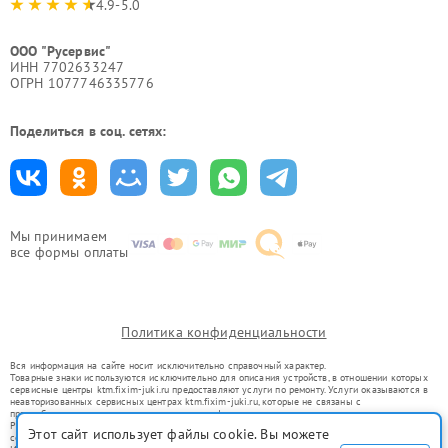
4.9-5.0
ООО "Русервис"
ИНН 7702633247
ОГРН 1077746335776
Поделиться в соц. сетях:
Мы принимаем
все формы оплаты
Политика конфиденциальности
Вся информация на сайте носит исключительно справочный характер.
Товарные знаки используются исключительно для описания устройств, в отношении которых
сервисные центры ktm.fixim-juki.ru предоставляют услуги по ремонту. Услуги оказываются в
неавторизованных сервисных центрах ktm.fixim-juki.ru, которые не связаны с
правообладателями товарных знаков или их официальными представителями.
Ремонт осуществляется для устройств, уже введенных в гражданский оборот в соответствии
Этот сайт использует файлы cookie. Вы можете
со статьей 1487 ГК РФ.