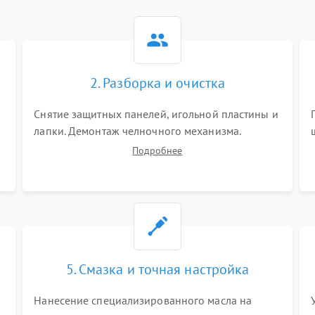
2. Разборка и очистка
Снятие защитных панелей, игольной пластины и
я
лапки. Демонтаж челночного механизма.
х
Тщательная очистка внутренних узлов от
Подробнее
скопившейся тканевой пыли, очесов, остатков
старой смазки и обрывков нитей с помощью
кистей и сжатого воздуха.
5. Смазка и точная настройка
Нанесение специализированного масла на