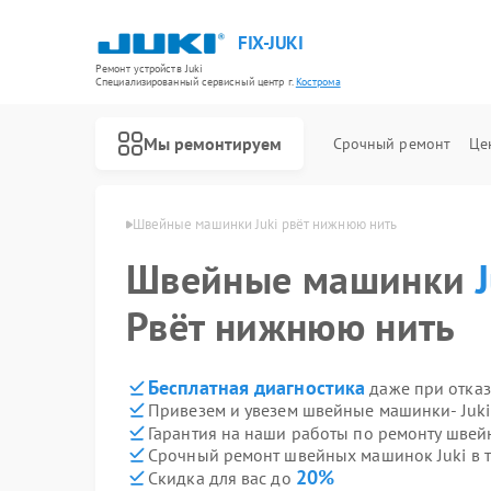
FIX-JUKI
Ремонт устройств Juki
Специализированный cервисный центр г.
Кострома
Мы ремонтируем
Срочный ремонт
Це
ок Juki в Костроме
Швейные машинки Juki рвёт нижнюю нить
Швейные машинки
Рвёт нижнюю нить
Бесплатная диагностика
даже при отказ
Привезем и увезем швейные машинки- Juki
Гарантия на наши работы по ремонту шве
Срочный ремонт швейных машинок Juki в т
20%
Скидка для вас до