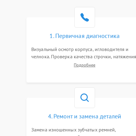
1. Первичная диагностика
Визуальный осмотр корпуса, игловодителя и
челнока. Проверка качества строчки, натяжени
нитей и работы педали. Выявление посторонни
Подробнее
стуков, пропусков стежков, обрывов нити или
заклинивания механизмов на тестовом лоскуте
ткани.
4. Ремонт и замена деталей
Замена изношенных зубчатых ремней,