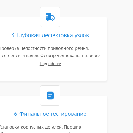
3. Глубокая дефектовка узлов
Проверка целостности приводного ремня,
шестерней и валов. Осмотр челнока на наличие
заусенцев и царапин. Диагностика
Подробнее
электромотора, блока управления (для
компьютерных машин), нитевдевателя и
механизма продвижения ткани (зубчатой
рейки).
6. Финальное тестирование
Установка корпусных деталей. Прошив