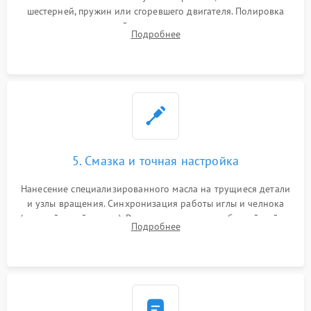
шестерней, пружин или сгоревшего двигателя. Полировка
челночного устройства для устранения заусенцев.
Подробнее
Восстановление контактов в педали и пайка элементов на
плате электронных швейных машин.
5. Смазка и точная настройка
Нанесение специализированного масла на трущиеся детали
и узлы вращения. Синхронизация работы иглы и челнока
(настройка таймингов). Регулировка высоты зубчатой рейки,
Подробнее
центровка игловодителя и калибровка натяжителей верхней
и нижней нити.