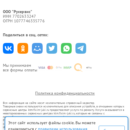
ООО "Русервис"
ИНН 7702633247
ОГРН 1077746335776
Поделиться в соц. сетях:
Мы принимаем
все формы оплаты
Политика конфиденциальности
Вся информация на сайте носит исключительно справочный характер.
Товарные знаки используются исключительно для описания устройств, в отношении которых
сервисные центры ktm.fixim-juki.ru предоставляют услуги по ремонту. Услуги оказываются в
неавторизованных сервисных центрах ktm.fixim-juki.ru, которые не связаны с
правообладателями товарных знаков или их официальными представителями.
Ремонт осуществляется для устройств, уже введенных в гражданский оборот в соответствии
Этот сайт использует файлы cookie. Вы можете
со статьей 1487 ГК РФ.
Использование товарных знаков не преследует цели индивидуализации услуг или введения
ознакомиться с
правилами использования