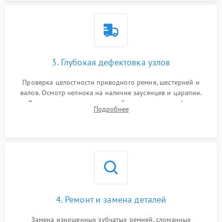
3. Глубокая дефектовка узлов
Проверка целостности приводного ремня, шестерней и
валов. Осмотр челнока на наличие заусенцев и царапин.
Диагностика электромотора, блока управления (для
Подробнее
компьютерных машин), нитевдевателя и механизма
продвижения ткани (зубчатой рейки).
4. Ремонт и замена деталей
Замена изношенных зубчатых ремней, сломанных