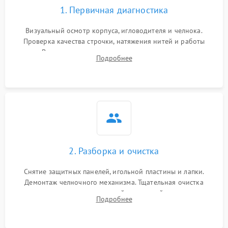
1. Первичная диагностика
Визуальный осмотр корпуса, игловодителя и челнока.
Проверка качества строчки, натяжения нитей и работы
педали. Выявление посторонних стуков, пропусков стежков,
Подробнее
обрывов нити или заклинивания механизмов на тестовом
лоскуте ткани.
2. Разборка и очистка
Снятие защитных панелей, игольной пластины и лапки.
Демонтаж челночного механизма. Тщательная очистка
внутренних узлов от скопившейся тканевой пыли, очесов,
Подробнее
остатков старой смазки и обрывков нитей с помощью
кистей и сжатого воздуха.