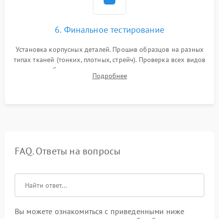
6. Финальное тестирование
Установка корпусных деталей. Прошив образцов на разных
типах тканей (тонких, плотных, стрейч). Проверка всех видов
строчек, работы реверса, выметывания петли и намотчика
Подробнее
шпульки. Контроль плавности хода и отсутствия
посторонних шумов.
FAQ. Ответы на вопросы
Вы можете ознакомиться с приведенными ниже