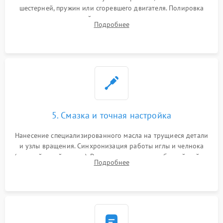
шестерней, пружин или сгоревшего двигателя. Полировка
челночного устройства для устранения заусенцев.
Подробнее
Восстановление контактов в педали и пайка элементов на
плате электронных швейных машин.
5. Смазка и точная настройка
Нанесение специализированного масла на трущиеся детали
и узлы вращения. Синхронизация работы иглы и челнока
(настройка таймингов). Регулировка высоты зубчатой рейки,
Подробнее
центровка игловодителя и калибровка натяжителей верхней
и нижней нити.