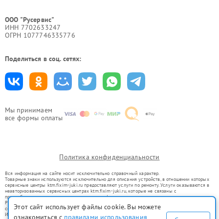
ООО "Русервис"
ИНН 7702633247
ОГРН 1077746335776
Поделиться в соц. сетях:
Мы принимаем
все формы оплаты
Политика конфиденциальности
Вся информация на сайте носит исключительно справочный характер.
Товарные знаки используются исключительно для описания устройств, в отношении которых
сервисные центры ktm.fixim-juki.ru предоставляют услуги по ремонту. Услуги оказываются в
неавторизованных сервисных центрах ktm.fixim-juki.ru, которые не связаны с
правообладателями товарных знаков или их официальными представителями.
Ремонт осуществляется для устройств, уже введенных в гражданский оборот в соответствии
Этот сайт использует файлы cookie. Вы можете
со статьей 1487 ГК РФ.
Использование товарных знаков не преследует цели индивидуализации услуг или введения
ознакомиться с
правилами использования