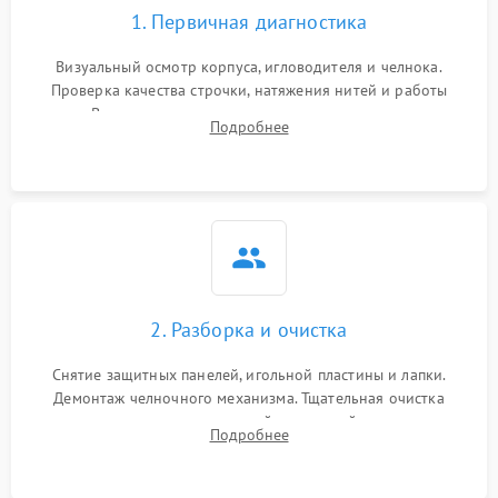
1. Первичная диагностика
Визуальный осмотр корпуса, игловодителя и челнока.
Проверка качества строчки, натяжения нитей и работы
педали. Выявление посторонних стуков, пропусков стежков,
Подробнее
обрывов нити или заклинивания механизмов на тестовом
лоскуте ткани.
2. Разборка и очистка
Снятие защитных панелей, игольной пластины и лапки.
Демонтаж челночного механизма. Тщательная очистка
внутренних узлов от скопившейся тканевой пыли, очесов,
Подробнее
остатков старой смазки и обрывков нитей с помощью
кистей и сжатого воздуха.