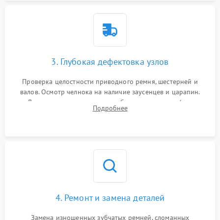
3. Глубокая дефектовка узлов
Проверка целостности приводного ремня, шестерней и
валов. Осмотр челнока на наличие заусенцев и царапин.
Диагностика электромотора, блока управления (для
Подробнее
компьютерных машин), нитевдевателя и механизма
продвижения ткани (зубчатой рейки).
4. Ремонт и замена деталей
Замена изношенных зубчатых ремней, сломанных