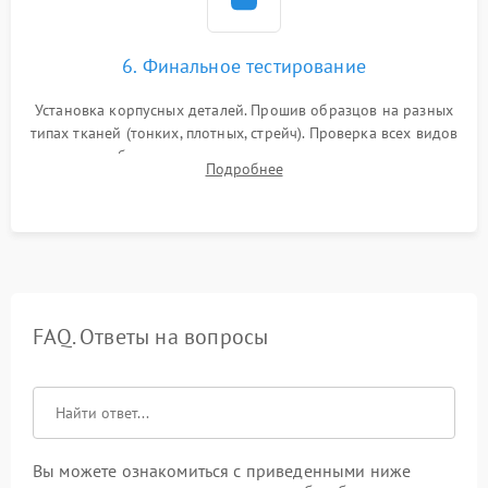
6. Финальное тестирование
Установка корпусных деталей. Прошив образцов на разных
типах тканей (тонких, плотных, стрейч). Проверка всех видов
строчек, работы реверса, выметывания петли и намотчика
Подробнее
шпульки. Контроль плавности хода и отсутствия
посторонних шумов.
FAQ. Ответы на вопросы
Вы можете ознакомиться с приведенными ниже