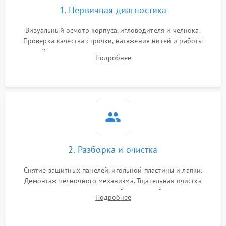
1. Первичная диагностика
Визуальный осмотр корпуса, игловодителя и челнока.
Проверка качества строчки, натяжения нитей и работы
педали. Выявление посторонних стуков, пропусков стежков,
Подробнее
обрывов нити или заклинивания механизмов на тестовом
лоскуте ткани.
2. Разборка и очистка
Снятие защитных панелей, игольной пластины и лапки.
Демонтаж челночного механизма. Тщательная очистка
внутренних узлов от скопившейся тканевой пыли, очесов,
Подробнее
остатков старой смазки и обрывков нитей с помощью
кистей и сжатого воздуха.