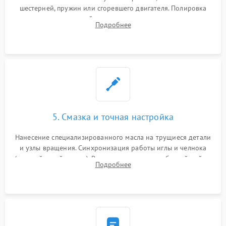
шестерней, пружин или сгоревшего двигателя. Полировка
челночного устройства для устранения заусенцев.
Подробнее
Восстановление контактов в педали и пайка элементов на
плате электронных швейных машин.
5. Смазка и точная настройка
Нанесение специализированного масла на трущиеся детали
и узлы вращения. Синхронизация работы иглы и челнока
(настройка таймингов). Регулировка высоты зубчатой рейки,
Подробнее
центровка игловодителя и калибровка натяжителей верхней
и нижней нити.