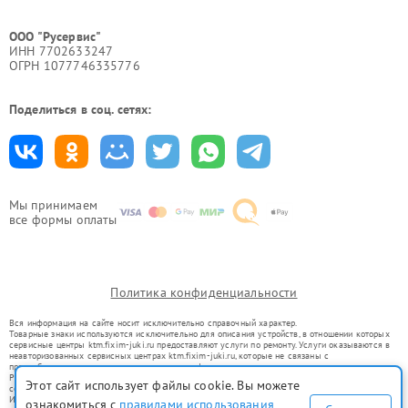
ООО "Русервис"
ИНН 7702633247
ОГРН 1077746335776
Поделиться в соц. сетях:
Мы принимаем
все формы оплаты
Политика конфиденциальности
Вся информация на сайте носит исключительно справочный характер.
Товарные знаки используются исключительно для описания устройств, в отношении которых
сервисные центры ktm.fixim-juki.ru предоставляют услуги по ремонту. Услуги оказываются в
неавторизованных сервисных центрах ktm.fixim-juki.ru, которые не связаны с
правообладателями товарных знаков или их официальными представителями.
Ремонт осуществляется для устройств, уже введенных в гражданский оборот в соответствии
Этот сайт использует файлы cookie. Вы можете
со статьей 1487 ГК РФ.
Использование товарных знаков не преследует цели индивидуализации услуг или введения
ознакомиться с
правилами использования