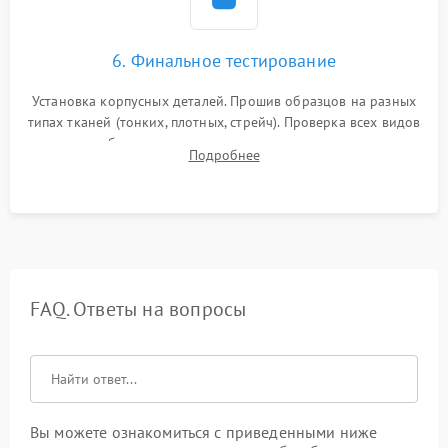
6. Финальное тестирование
Установка корпусных деталей. Прошив образцов на разных
типах тканей (тонких, плотных, стрейч). Проверка всех видов
строчек, работы реверса, выметывания петли и намотчика
Подробнее
шпульки. Контроль плавности хода и отсутствия
посторонних шумов.
FAQ. Ответы на вопросы
Вы можете ознакомиться с приведенными ниже