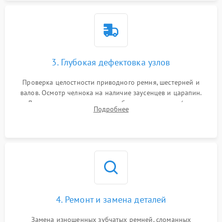
3. Глубокая дефектовка узлов
Проверка целостности приводного ремня, шестерней и
валов. Осмотр челнока на наличие заусенцев и царапин.
Диагностика электромотора, блока управления (для
Подробнее
компьютерных машин), нитевдевателя и механизма
продвижения ткани (зубчатой рейки).
4. Ремонт и замена деталей
Замена изношенных зубчатых ремней, сломанных