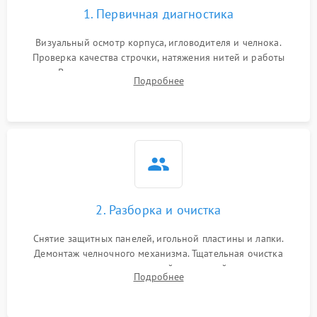
1. Первичная диагностика
Визуальный осмотр корпуса, игловодителя и челнока.
Проверка качества строчки, натяжения нитей и работы
педали. Выявление посторонних стуков, пропусков стежков,
Подробнее
обрывов нити или заклинивания механизмов на тестовом
лоскуте ткани.
2. Разборка и очистка
Снятие защитных панелей, игольной пластины и лапки.
Демонтаж челночного механизма. Тщательная очистка
внутренних узлов от скопившейся тканевой пыли, очесов,
Подробнее
остатков старой смазки и обрывков нитей с помощью
кистей и сжатого воздуха.