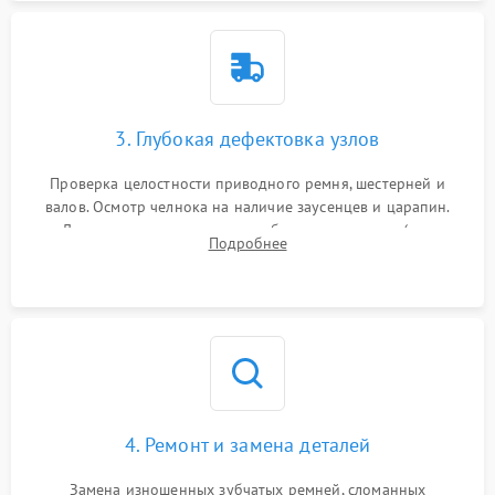
3. Глубокая дефектовка узлов
Проверка целостности приводного ремня, шестерней и
валов. Осмотр челнока на наличие заусенцев и царапин.
Диагностика электромотора, блока управления (для
Подробнее
компьютерных машин), нитевдевателя и механизма
продвижения ткани (зубчатой рейки).
4. Ремонт и замена деталей
Замена изношенных зубчатых ремней, сломанных