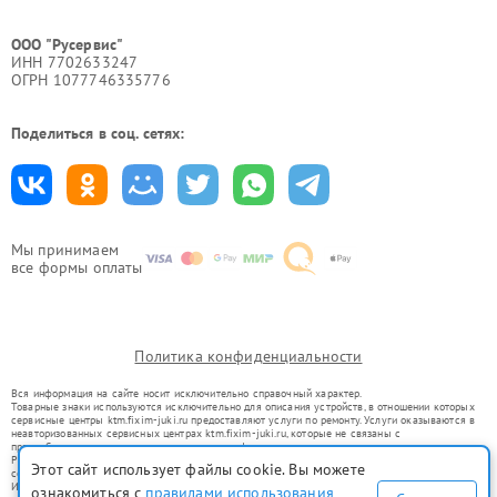
ООО "Русервис"
ИНН 7702633247
ОГРН 1077746335776
Поделиться в соц. сетях:
Мы принимаем
все формы оплаты
Политика конфиденциальности
Вся информация на сайте носит исключительно справочный характер.
Товарные знаки используются исключительно для описания устройств, в отношении которых
сервисные центры ktm.fixim-juki.ru предоставляют услуги по ремонту. Услуги оказываются в
неавторизованных сервисных центрах ktm.fixim-juki.ru, которые не связаны с
правообладателями товарных знаков или их официальными представителями.
Ремонт осуществляется для устройств, уже введенных в гражданский оборот в соответствии
Этот сайт использует файлы cookie. Вы можете
со статьей 1487 ГК РФ.
Использование товарных знаков не преследует цели индивидуализации услуг или введения
ознакомиться с
правилами использования