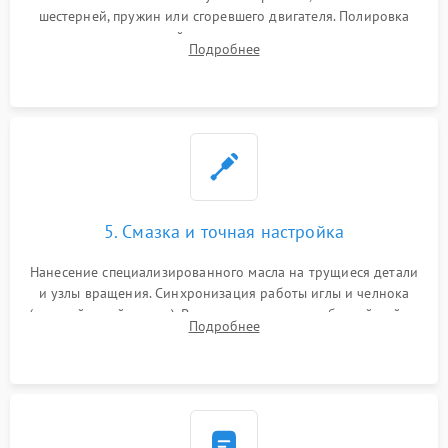
шестерней, пружин или сгоревшего двигателя. Полировка
челночного устройства для устранения заусенцев.
Подробнее
Восстановление контактов в педали и пайка элементов на
плате электронных швейных машин.
5. Смазка и точная настройка
Нанесение специализированного масла на трущиеся детали
и узлы вращения. Синхронизация работы иглы и челнока
(настройка таймингов). Регулировка высоты зубчатой рейки,
Подробнее
центровка игловодителя и калибровка натяжителей верхней
и нижней нити.