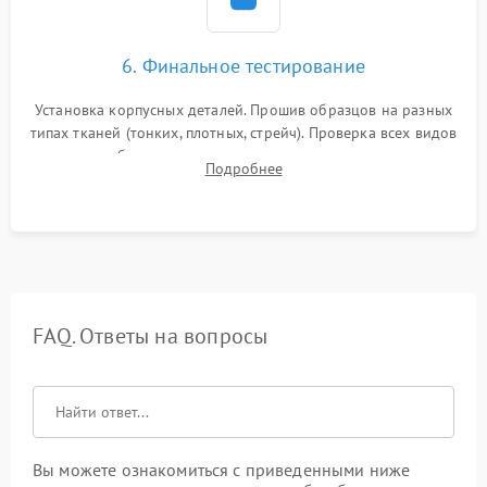
6. Финальное тестирование
Установка корпусных деталей. Прошив образцов на разных
типах тканей (тонких, плотных, стрейч). Проверка всех видов
строчек, работы реверса, выметывания петли и намотчика
Подробнее
шпульки. Контроль плавности хода и отсутствия
посторонних шумов.
FAQ. Ответы на вопросы
Вы можете ознакомиться с приведенными ниже